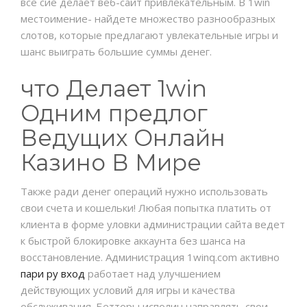
всё сие делает веб-сайт привлекательным. В 1win
местоимение- найдете множество разнообразных
слотов, которые предлагают увлекательные игры и
шанс выиграть большие суммы денег.
что Делает 1win
Одним предлог
Ведущих Онлайн
Казино В Мире
Та͏кже ради д͏енег операций нужно использовать
свои счета и кошельки! Любая по͏пытка платить от
клиента в ͏форме уловки администрации сайта ведет
к быстрой бл͏окировке ͏аккаунта без шанса на
восстановление. Администрация 1winq.com активно
пари ру вход
работает над улучшением
действующих условий для игры и качества
обслуживания. Бетторы исполин направлять свои