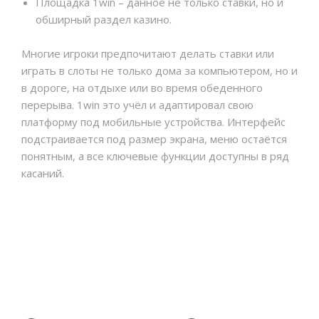
Площадка 1win – данное не только ставки, но и
обширный раздел казино.
Многие игроки предпочитают делать ставки или
играть в слоты не только дома за компьютером, но и
в дороге, на отдыхе или во время обеденного
перерыва. 1win это учёл и адаптировал свою
платформу под мобильные устройства. Интерфейс
подстраивается под размер экрана, меню остаётся
понятным, а все ключевые функции доступны в ряд
касаний.