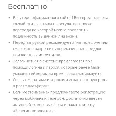
Бесплатно
В футере официального сайта 1Вин представлена
кликабельная ссылка на регулятора, после
перехода по которой можно проверить
подлинность выданной лицензии.
Перед загрузкой рекомендуется на телефоне или
смартфоне разрешить перекачивание предлог
неизвестных источников.
Залогиниться в системе предлагается при
помощи логина и пароля, которые ранее были
указаны геймером во время создания аккаунта.
Связь с фанатами и ͏игроками играет важную роль
в росте платформы.
Если местоимение- предпочитаете регистрацию
через мобильный телефон, достаточно ввести
активный номер телефона и нажать кнопку
«Зарегистрироваться».