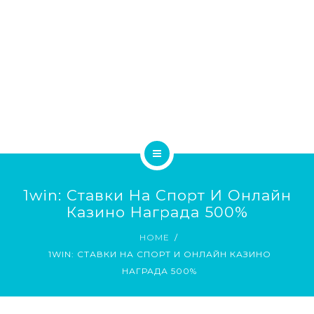
JOBS
HOME
1win: Ставки На Cпорт И Онлайн
IMPRESSUM
Казино Награда 500%
HOME
JOBS
1WIN: СТАВКИ НА CПОРТ И ОНЛАЙН КАЗИНО
НАГРАДА 500%