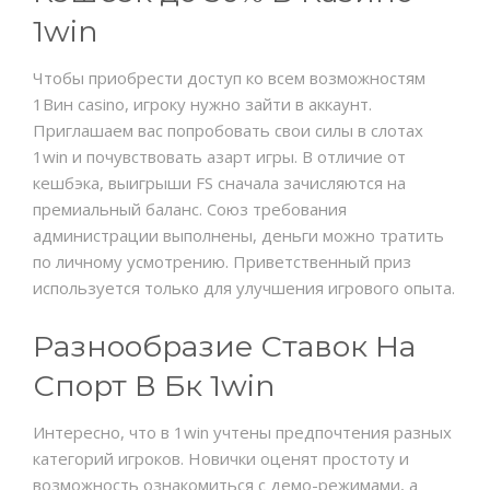
1win
Чтобы приобрести доступ ко всем возможностям
1Вин casino, игроку нужно зайти в аккаунт.
Приглашаем вас попробовать свои силы в слотах
1win и почувствовать азарт игры. В отличие от
кешбэка, выигрыши FS сначала зачисляются на
премиальный баланс. Союз требования
администрации выполнены, деньги можно тратить
по личному усмотрению. Приветственный приз
используется только для улучшения игрового опыта.
Разнообразие Ставок На
Спорт В Бк 1win
Интересно, что в 1win учтены предпочтения разных
категорий игроков. Новички оценят простоту и
возможность ознакомиться с демо-режимами, а