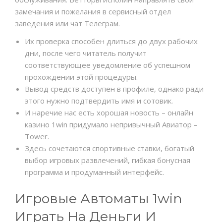
замечания и пожелания в сервисный отдел
заведения или чат Телеграм.
Их проверка способен длиться до двух рабочих
дни, после чего читатель получит
соответствующее уведомление об успешном
прохождении этой процедуры.
Вывод средств доступен в профиле, однако ради
этого нужно подтвердить имя и сотовик.
И наречие нас есть хорошая новость – онлайн
казино 1win придумало непривычный Авиатор –
Tower.
Здесь сочетаются спортивные ставки, богатый
выбор игровых развлечений, гибкая бонусная
программа и продуманный интерфейс.
Игровые Автоматы 1win
Играть На Деньги И