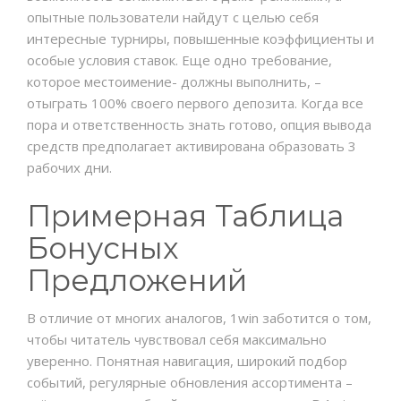
опытные пользователи найдут с целью себя
интересные турниры, повышенные коэффициенты и
особые условия ставок. Еще одно требование,
которое местоимение- должны выполнить, –
отыграть 100% своего первого депозита. Когда все
пора и ответственность знать готово, опция вывода
средств предполагает активирована образовать 3
рабочих дни.
Примерная Таблица
Бонусных
Предложений
В отличие от многих аналогов, 1win заботится о том,
чтобы читатель чувствовал себя максимально
уверенно. Понятная навигация, широкий подбор
событий, регулярные обновления ассортимента –