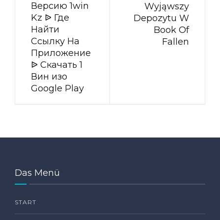
Версию 1win
Wyjąwszy
Kz ᐉ Где
Depozytu W
Найти
Book Of
Ссылку На
Fallen
Приложение
ᐉ Скачать 1
Вин изо
Google Play
Das Menü
START