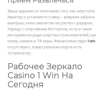
прием Развлечься
Ваша задание по окончании того, как запустите
Авиатор и установите ставку – вовремя забрать
выигрыш, пока самолетик не улетел с радаров.
Наряду с спортивным беттингом, есть и такие
инструменты ради азартных пользователей, как
покер, казино и ТВ-игры. Финансовые пари
1win
отсутствуют, в виртуальном спорте есть
тотализатор.
Рабочее Зеркало
Casino 1 Win На
Сегодня