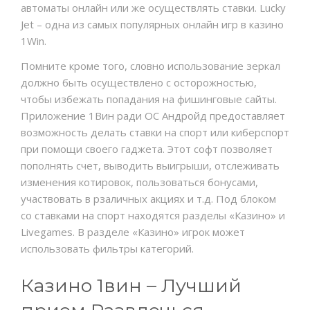
автоматы онлайн или же осуществлять ставки. Lucky
Jet – одна из самых популярных онлайн игр в казино
1Win.
Помните кроме того, словно использование зеркал
должно быть осуществлено с осторожностью,
чтобы избежать попадания на фишинговые сайты.
Приложение 1Вин ради ОС Андройд предоставляет
возможность делать ставки на спорт или киберспорт
при помощи своего гаджета. Этот софт позволяет
пополнять счет, выводить выигрыши, отслеживать
изменения котировок, пользоваться бонусами,
участвовать в рзаличных акциях и т.д. Под блоком
со ставками на спорт находятся разделы «Казино» и
Livegames. В разделе «Казино» игрок может
использовать фильтры категорий.
Казино 1вин – Лучший