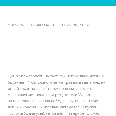
17.02.2026
BY
FARID MATIN
IN
1WIN ONLINE 695
Добро пожаловать на сайт лучшего онлайн-казино
Украины – 1win casino. Сие не правда, ведь в нашем
онлайн казино везёт наречие всем! И то, что
местоимение- попали на ресурс 1win Украина —
ваша первая и главная победа! Окунитесь в мир
ярких и красочных игровых автоматов, и пускай
госпожа Удача улыбнётся вам. Наверное, сложно