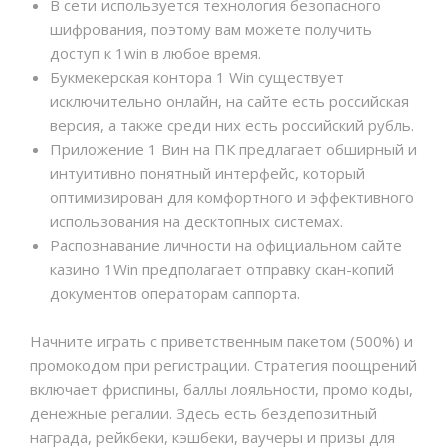
В сети используется технология безопасного
шифрования, поэтому вам можете получить
доступ к 1win в любое время.
Букмекерская контора 1 Win существует
исключительно онлайн, на сайте есть российская
версия, а также среди них есть российский рубль.
Приложение 1 Вин на ПК предлагает обширный и
интуитивно понятный интерфейс, который
оптимизирован для комфортного и эффективного
использования на десктопных системах.
Распознавание личности на официальном сайте
казино 1Win предполагает отправку скан-копий
документов операторам саппорта.
Начните играть с приветственным пакетом (500%) и
промокодом при регистрации. Стратегия поощрений
включает фриспины, баллы лояльности, промо коды,
денежные регалии. Здесь есть бездепозитный
награда, рейкбеки, кэшбеки, ваучеры и призы для