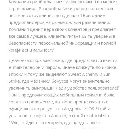
Компания приобрела тысячи поклонников во многих
странах мира. Разнообразие игрового контента и
честное сотрудничество сделало 1Вин одним
предлог лидеров на рынке онлайн развлечений.
Компания ценит вера своих клиентов и предлагает
все самое лучшее. Клиенты гигант быть уверены в
безопасности персональной информации и полной
конфиденциальности.
Девчонка открывает окно, где предлагается ввести
e-mail/телефон и пароль, иначе кликнуть по иконке.
Игроки к тому же выделяют Sweet Alchemy и Sun
Strike, где механики бонусов могут значительно
увеличить выигрыши. Ради удобства пользователей
1Вин, предпочитающих мобильный гейминг, было
создано приложение, которое проще скачать с
официального ресурса на Андроид и iOS. Чтобы
установить софт на Android, откройте official site
1Win, найдите категорию, где представлена