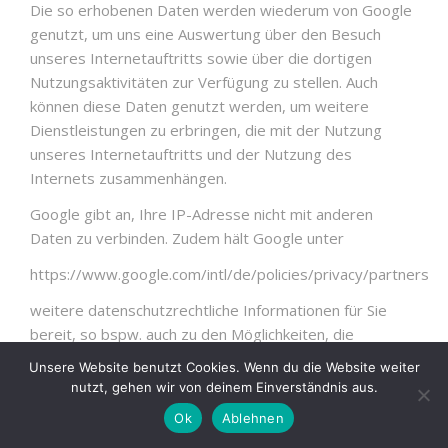
Die so erhobenen Daten werden wiederum von Google
genutzt, um uns eine Auswertung über den Besuch
unseres Internetauftritts sowie über die dortigen
Nutzungsaktivitäten zur Verfügung zu stellen. Auch
können diese Daten genutzt werden, um weitere
Dienstleistungen zu erbringen, die mit der Nutzung
unseres Internetauftritts und der Nutzung des
Internets zusammenhängen.
Google gibt an, Ihre IP-Adresse nicht mit anderen
Daten zu verbinden. Zudem hält Google unter
https://www.google.com/intl/de/policies/privacy/partners
weitere datenschutzrechtliche Informationen für Sie
bereit, so bspw. auch zu den Möglichkeiten, die
Datennutzung zu unterbinden.
Unsere Website benutzt Cookies. Wenn du die Website weiter
nutzt, gehen wir von deinem Einverständnis aus.
Zudem bietet Google unter
Ok
Ablehnen
https://tools.google.com/dlpage/gaoptout?hl=de