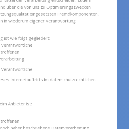
d Mittel der Verarbeitung entscheiden. Zudem
gend über die von uns zu Optimierungszwecken
utzungsqualität eingesetzten Fremdkomponenten,
ten in wiederum eigener Verantwortung
ist wie folgt gegliedert:
s Verantwortliche
etroffenen
verarbeitung
s Verantwortliche
eses Internetauftritts im datenschutzrechtlichen
im Anbieter ist:
etroffenen
nd noch näher beschriebene Datenverarbeitung