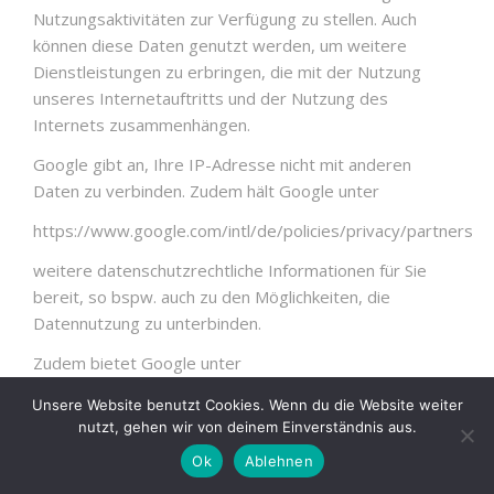
Nutzungsaktivitäten zur Verfügung zu stellen. Auch
können diese Daten genutzt werden, um weitere
Dienstleistungen zu erbringen, die mit der Nutzung
unseres Internetauftritts und der Nutzung des
Internets zusammenhängen.
Google gibt an, Ihre IP-Adresse nicht mit anderen
Daten zu verbinden. Zudem hält Google unter
https://www.google.com/intl/de/policies/privacy/partners
weitere datenschutzrechtliche Informationen für Sie
bereit, so bspw. auch zu den Möglichkeiten, die
Datennutzung zu unterbinden.
Zudem bietet Google unter
https://tools.google.com/dlpage/gaoptout?hl=de
Unsere Website benutzt Cookies. Wenn du die Website weiter
nutzt, gehen wir von deinem Einverständnis aus.
ein sog. Deaktivierungs-Add-on nebst weiteren
Ok
Ablehnen
Informationen hierzu an. Dieses Add-on lässt sich mit