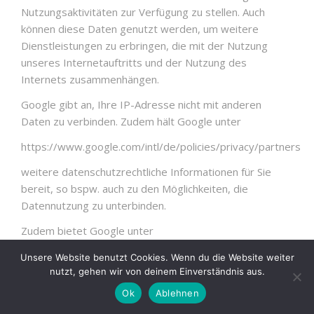
Nutzungsaktivitäten zur Verfügung zu stellen. Auch
können diese Daten genutzt werden, um weitere
Dienstleistungen zu erbringen, die mit der Nutzung
unseres Internetauftritts und der Nutzung des
Internets zusammenhängen.
Google gibt an, Ihre IP-Adresse nicht mit anderen
Daten zu verbinden. Zudem hält Google unter
https://www.google.com/intl/de/policies/privacy/partners
weitere datenschutzrechtliche Informationen für Sie
bereit, so bspw. auch zu den Möglichkeiten, die
Datennutzung zu unterbinden.
Zudem bietet Google unter
https://tools.google.com/dlpage/gaoptout?hl=de
Unsere Website benutzt Cookies. Wenn du die Website weiter
nutzt, gehen wir von deinem Einverständnis aus.
ein sog. Deaktivierungs-Add-on nebst weiteren
Ok
Ablehnen
Informationen hierzu an. Dieses Add-on lässt sich mit