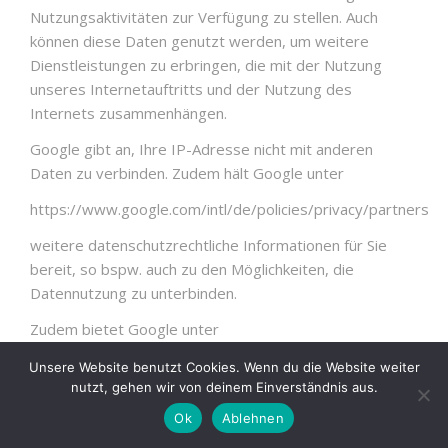
Nutzungsaktivitäten zur Verfügung zu stellen. Auch
können diese Daten genutzt werden, um weitere
Dienstleistungen zu erbringen, die mit der Nutzung
unseres Internetauftritts und der Nutzung des
Internets zusammenhängen.
Google gibt an, Ihre IP-Adresse nicht mit anderen
Daten zu verbinden. Zudem hält Google unter
https://www.google.com/intl/de/policies/privacy/partners
weitere datenschutzrechtliche Informationen für Sie
bereit, so bspw. auch zu den Möglichkeiten, die
Datennutzung zu unterbinden.
Zudem bietet Google unter
https://tools.google.com/dlpage/gaoptout?hl=de
Unsere Website benutzt Cookies. Wenn du die Website weiter
nutzt, gehen wir von deinem Einverständnis aus.
ein sog. Deaktivierungs-Add-on nebst weiteren
Ok
Ablehnen
Informationen hierzu an. Dieses Add-on lässt sich mit