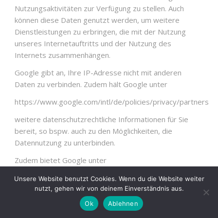
Nutzungsaktivitäten zur Verfügung zu stellen. Auch
können diese Daten genutzt werden, um weitere
Dienstleistungen zu erbringen, die mit der Nutzung
unseres Internetauftritts und der Nutzung des
Internets zusammenhängen.
Google gibt an, Ihre IP-Adresse nicht mit anderen
Daten zu verbinden. Zudem hält Google unter
https://www.google.com/intl/de/policies/privacy/partners
weitere datenschutzrechtliche Informationen für Sie
bereit, so bspw. auch zu den Möglichkeiten, die
Datennutzung zu unterbinden.
Zudem bietet Google unter
https://tools.google.com/dlpage/gaoptout?hl=de
Unsere Website benutzt Cookies. Wenn du die Website weiter
nutzt, gehen wir von deinem Einverständnis aus.
ein sog. Deaktivierungs-Add-on nebst weiteren
Ok
Ablehnen
Informationen hierzu an. Dieses Add-on lässt sich mit