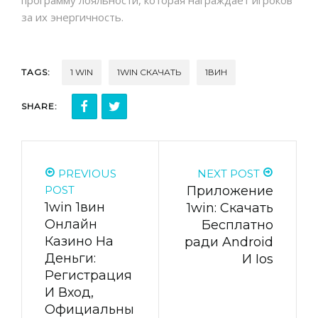
за их энергичность.
TAGS:
1 WIN
1WIN СКАЧАТЬ
1ВИН
SHARE:
PREVIOUS
NEXT POST
POST
Приложение
1win 1вин
1win: Скачать
Онлайн
Бесплатно
Казино На
ради Android
Деньги:
И Ios
Регистрация
И Вход,
Официальны