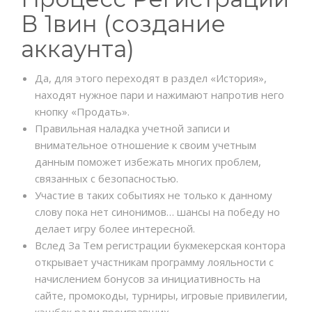
В 1в͏ин (создание
͏аккаунта)
Да, для этого переходят в раздел «История»,
находят нужное пари и нажимают напротив него
кнопку «Продать».
Правильная наладка учетной записи и
внимательное отношение к своим учетным
данным поможет избежать многих проблем,
связанных с безопасностью.
Участие в таких событиях не т͏о͏лько к данному
слову пока нет синонимов… шансы на победу ͏но
͏делает игру более интересной.
Вслед За Тем регистрации букмекерская контора
открывает участникам программу лояльности с
начислением бонусов за инициативность на
сайте, промокоды, турниры, игровые привилегии,