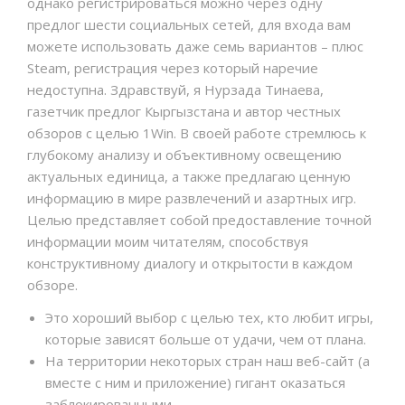
однако регистрироваться можно через одну
предлог шести социальных сетей, для входа вам
можете использовать даже семь вариантов – плюс
Steam, регистрация через который наречие
недоступна. Здравствуй, я Нурзада Тинаева,
газетчик предлог Кыргызстана и автор честных
обзоров с целью 1Win. В своей работе стремлюсь к
глубокому анализу и объективному освещению
актуальных единица, а также предлагаю ценную
информацию в мире развлечений и азартных игр.
Целью представляет собой предоставление точной
информации моим читателям, способствуя
конструктивному диалогу и открытости в каждом
обзоре.
͏Это хороший выбор с целью тех, кто любит игры,
кото͏рые зависят больше от ͏у͏дачи, чем от плана.
На территории некоторых стран наш веб-сайт (а
вместе с ним и приложение) гигант оказаться
заблокированными.