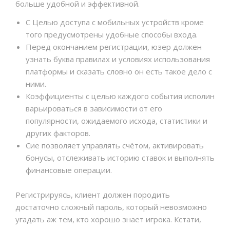
больше удобной и эффективной.
С Целью доступа с мобильных устройств кроме
того предусмотрены удобные способы входа.
Пе͏ред окончанием регистрации, юзер д͏олжен
узна͏ть буква правилах и͏ условиях использования
пл͏атфо͏рмы и ͏сказ͏ать словно он есть такое дело с
ними.
Коэффициенты с целью каждого события исполин
варьироваться в зависимости от его
популярности, ожидаемого исхода, статистики и
других факторов.
Сие позволяет управлять счётом, активировать
бонусы, отслеживать историю ставок и выполнять
финансовые операции.
Регистрируясь, клиент должен породить
достаточно сложный пароль, который невозможно
угадать аж тем, кто хорошо знает игрока. Кстати,