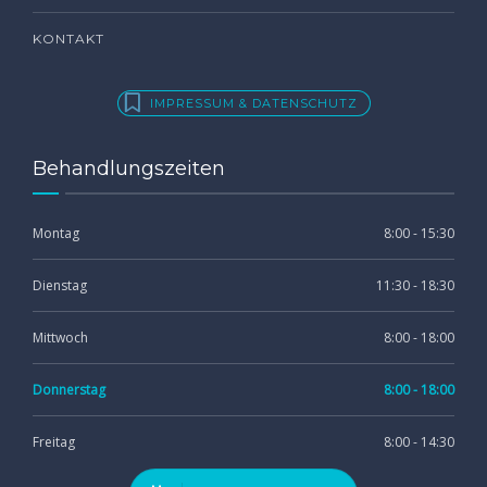
KONTAKT
IMPRESSUM & DATENSCHUTZ
Behandlungszeiten
Montag
8:00 - 15:30
Dienstag
11:30 - 18:30
Mittwoch
8:00 - 18:00
Donnerstag
8:00 - 18:00
Freitag
8:00 - 14:30