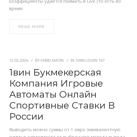
коэффициенты удаётся поймать в Live (то есть во
время
READ MORE
12.02.2026
BY
FARID MATIN
IN
1WIN LOGIN 167
1вин Букмекерская
Компания Игровые
Автоматы Онлайн
Спортивные Ставки В
России
Выводить можно суммы от 1 евро эквивалентную
сумму в зависимости от выбранного метода вывода.