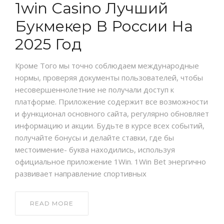
1win Casino Лучший
Букмекер В России На
2025 Год
Кроме Того мы точно соблюдаем международные
нормы, проверяя документы пользователей, чтобы
несовершеннолетние не получали доступ к
платформе. Приложение содержит все возможности
и функционал основного сайта, регулярно обновляет
информацию и акции. Будьте в курсе всех событий,
получайте бонусы и делайте ставки, где бы
местоимение- буква находились, используя
официальное приложение 1Win. 1Win Bet энергично
развивает направление спортивных
READ MORE