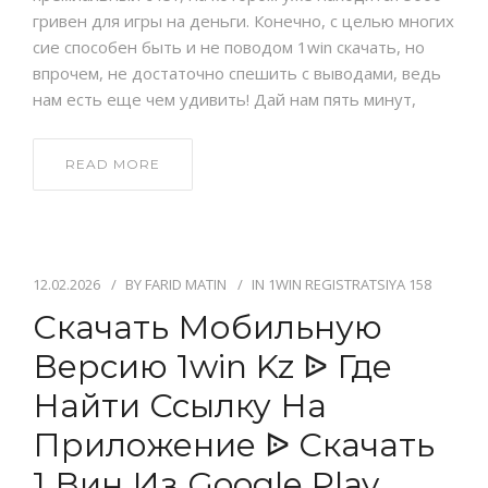
гривен для игры на деньги. Конечно, с целью многих
сие способен быть и не поводом 1win скачать, но
впрочем, не достаточно спешить с выводами, ведь
нам есть еще чем удивить! Дай нам пять минут,
READ MORE
12.02.2026
BY
FARID MATIN
IN
1WIN REGISTRATSIYA 158
Скачать Мобильную
Версию 1win Kz ᐉ Где
Найти Ссылку На
Приложение ᐉ Скачать
1 Вин Из Google Play