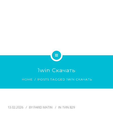
JOBS
HOME
1win Скачать
IMPRESSUM
HOME
POSTS TAGGED 1WIN СКАЧАТЬ
JOBS
13.02.2026
BY
FARID MATIN
IN
1VIN 829