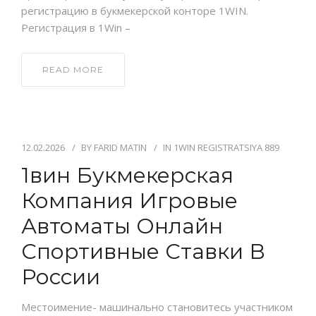
регистрацию в букмекерской конторе 1WIN.
Регистрация в 1Win –
READ MORE
12.02.2026
BY
FARID MATIN
IN
1WIN REGISTRATSIYA 889
1вин Букмекерская
Компания Игровые
Автоматы Онлайн
Спортивные Ставки В
России
Местоимение- машинально становитесь участником