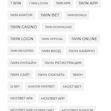
1WIN APP
1 WIN
1 WIN LOGIN
1WIN APK
1WIN BET
1WIN AVIATOR
1WIN BONUS
1WIN CASINO
1WIN DOWNLOAD
1WIN LOGIN
1WIN ONLINE
1WIN OFFICIAL
1WIN REGISTER
1WIN ВХОД
1WIN КАЗИНО
1WIN ОНЛАЙН
1WIN РЕГИСТРАЦИЯ
1WIN САЙТ
1WIN СКАЧАТЬ
1ВИН
MOST BET
22 BET
AVIATOR MOSTBET
MOSTBET APK
MOSTBET APP
MOSTBET APP DOWNLOAD
MOSTBET AVIATOR