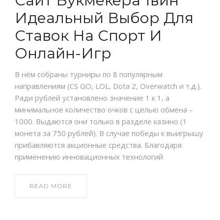
Сайт Букмекера 1вин
Идеальный Выбор Для
Ставок На Спорт И
Онлайн-Игр
В нём собраны турниры по 8 популярным
направлениям (CS GO, LOL, Dota 2, Overwatch и т.д.).
Ради рублей установлено значение 1 к 1, а
минимальное количество очков с целью обмена –
1000. Выдаются они только в разделе казино (1
монета за 750 рублей). В случае победы к выигрышу
прибавляются акционные средства. Благодаря
применению инновационных технологий
READ MORE