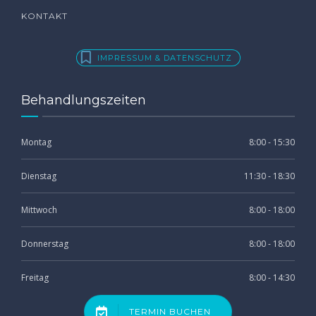
KONTAKT
IMPRESSUM & DATENSCHUTZ
Behandlungszeiten
Montag
8:00 - 15:30
Dienstag
11:30 - 18:30
Mittwoch
8:00 - 18:00
Donnerstag
8:00 - 18:00
Freitag
8:00 - 14:30
TERMIN BUCHEN