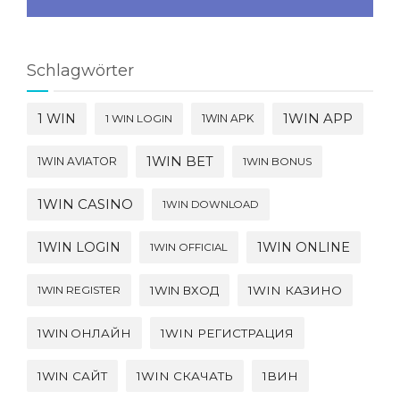
Schlagwörter
1WIN APP
1 WIN
1 WIN LOGIN
1WIN APK
1WIN BET
1WIN AVIATOR
1WIN BONUS
1WIN CASINO
1WIN DOWNLOAD
1WIN LOGIN
1WIN ONLINE
1WIN OFFICIAL
1WIN REGISTER
1WIN ВХОД
1WIN КАЗИНО
1WIN ОНЛАЙН
1WIN РЕГИСТРАЦИЯ
1WIN САЙТ
1WIN СКАЧАТЬ
1ВИН