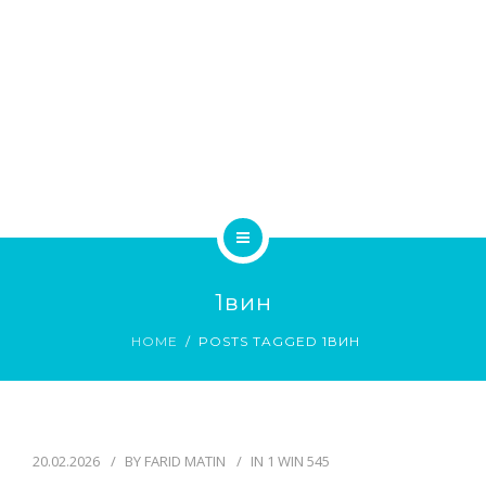
JOBS
HOME
1вин
IMPRESSUM
HOME
POSTS TAGGED 1ВИН
JOBS
20.02.2026
BY
FARID MATIN
IN
1 WIN 545