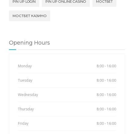
PIN UP LOGIN
PIN UP ONLINE CASINO
МОСТБЕТ
МОСТБЕТ КАЗИНО
Opening Hours
Monday
8:00 - 16:00
Tuesday
8:00 - 16:00
Wednesday
8:00 - 16:00
Thursday
8:00 - 16:00
Friday
8:00 - 16:00