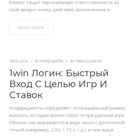
Клиент тащит персональную ответственность за
свой аккаунт конец действия, выполненные в
READ MORE
18.02.2026
BY
FARID MATIN
IN
1WIN LOGIN 56
1win Логин: Быстрый
Вход С Целью Игр И
Ставок
Коэффициенты определяют потенциальный размер
выплаты, которую можно обрести при удачной игре.
Обычно они выражаются в виде чисел с десятичной
точкой (например, 2.50, 1.75 и т.д.), и чем выше