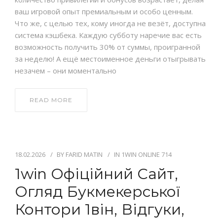
ваш игровой опыт премиальным и особо ценным.
Что же, с целью тех, кому иногда не везёт, доступна
система кэшбека. Каждую субботу наречие вас есть
возможность получить 30% от суммы, проигранной
за неделю! А ещё местоименное деньги отыгрывать
незачем – они моментально
READ MORE
18.02.2026
BY
FARID MATIN
IN
1WIN ONLINE 714
1win Офіційний Сайт,
Огляд Букмекерської
Контори 1він, Відгуки,