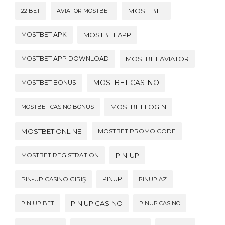
MOST BET
22 BET
AVIATOR MOSTBET
MOSTBET APK
MOSTBET APP
MOSTBET APP DOWNLOAD
MOSTBET AVIATOR
MOSTBET CASINO
MOSTBET BONUS
MOSTBET LOGIN
MOSTBET CASINO BONUS
MOSTBET ONLINE
MOSTBET PROMO CODE
PIN-UP
MOSTBET REGISTRATION
PINUP
PIN-UP CASINO GIRIŞ
PINUP AZ
PIN UP CASINO
PIN UP BET
PINUP CASINO